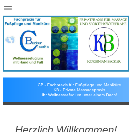
CB - Fachpraxis für Fußpflege und Maniküre
KB - Private Massagepraxis
Ihr Wellnessrefugium unter einem Dach!
Herzlich Willkommen!